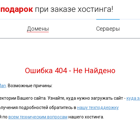
+
50
серверов
в 10 странах
Домены
Cерверы
Ошибка 404 - Не Найдено
Man
. Возможные причины:
ктории Вашего сайта. Узнайте, куда нужно загружать сайт -
куда з
олучения подробностей обратитесь в
нашу техподдержку
й по
всем техническим вопросам
нашего хостинга.