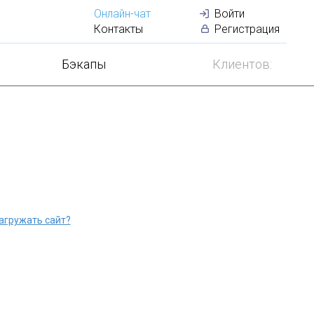
Онлайн-чат
Войти
100
GB
з
Контакты
Регистрация
Бэкапы
Клиентов:
агружать сайт?